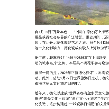
自7月18日“万象本色——‘中国白·德化瓷
展品获得社会各界的广泛赞誉。展览期间，还
展，在此开启德化陶瓷艺术之旅。截至9月13日
这一文化影响力，德化瓷成功驶入上海旅游节
据了解，花车自9月14日至28日将在上海静安
动的城市名片”之称。本届共25辆花车参与
值得一提的是，2025年正值德化获评“世界
动。此外，借助9月27日世界旅游日之机，德
都海丝多元文化旅游目的地”。
近年来，德化以建成“世界瓷都海丝多元文化旅
推进“陶瓷文化＋旅游”“遗产文化＋旅游”“生
化改造，逐步构建起“一城瓷器百馆游”的文