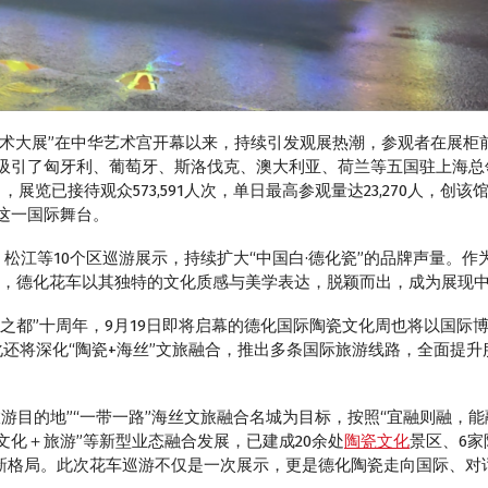
’上海艺术大展”在中华艺术宫开幕以来，持续引发观展热潮，参观者在展
吸引了匈牙利、葡萄牙、斯洛伐克、澳大利亚、荷兰等五国驻上海总
，展览已接待观众573,591人次，单日最高参观量达23,270人，
这一国际舞台。
、松江等10个区巡游展示，持续扩大“中国白·德化瓷”的品牌声量。
巡游，德化花车以其独特的文化质感与美学表达，脱颖而出，成为展现
陶瓷之都”十周年，9月19日即将启幕的德化国际陶瓷文化周也将以国
化还将深化“陶瓷+海丝”文旅融合，推出多条国际旅游线路，全面提
游目的地”“一带一路”海丝文旅融合名城为目标，按照“宜融则融，
态文化＋旅游”等新型业态融合发展，已建成20余处
陶瓷文化
景区、6家
旅新格局。此次花车巡游不仅是一次展示，更是德化陶瓷走向国际、对