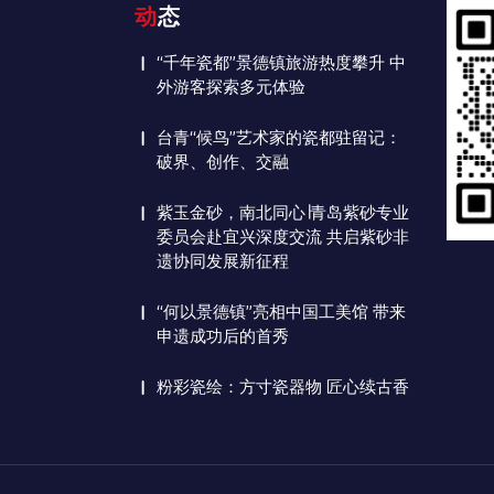
动态
“千年瓷都”景德镇旅游热度攀升 中
外游客探索多元体验
台青“候鸟”艺术家的瓷都驻留记：
破界、创作、交融
紫玉金砂，南北同心∣青岛紫砂专业
委员会赴宜兴深度交流 共启紫砂非
遗协同发展新征程
“何以景德镇”亮相中国工美馆 带来
申遗成功后的首秀
粉彩瓷绘：方寸瓷器物 匠心续古香