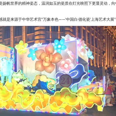
瓷扬帆世界的精神姿态，温润如玉的瓷质在灯光映照下更显灵动，向
就是来源于中华艺术宫“万象本色——‘中国白·德化瓷’上海艺术大展