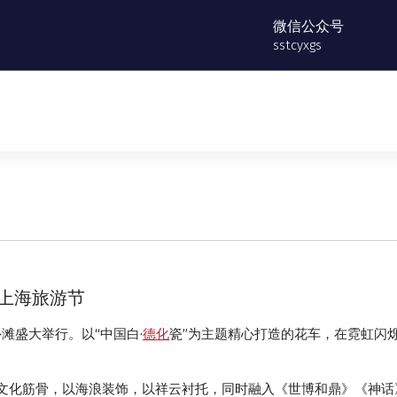
微信公众号
sstcyxgs
相上海旅游节
外滩盛大举行。以“中国白·
德化
瓷”为主题精心打造的花车，在霓虹闪
文化筋骨，以海浪装饰，以祥云衬托，同时融入《世博和鼎》《神话