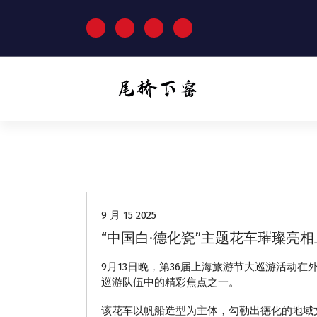
跳
至
正
文
动态
9 月 15 2025
“中国白·德化瓷”主题花车璀璨亮
9月13日晚，第36届上海旅游节大巡游活动在
巡游队伍中的精彩焦点之一。
该花车以帆船造型为主体，勾勒出德化的地域