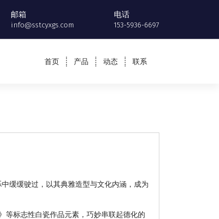
邮箱
电话
info@sstcyxgs.com
153-5936-6697
首页
产品
动态
联系
烁中缓缓驶过，以其典雅造型与文化内涵，成为
》等标志性白瓷作品元素，巧妙串联起德化的