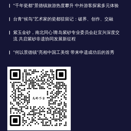
“千年瓷都”景德镇旅游热度攀升 中外游客探索多元体验
台青“候鸟”艺术家的瓷都驻留记：破界、创作、交融
紫玉金砂，南北同心∣青岛紫砂专业委员会赴宜兴深度交
流 共启紫砂非遗协同发展新征程
“何以景德镇”亮相中国工美馆 带来申遗成功后的首秀