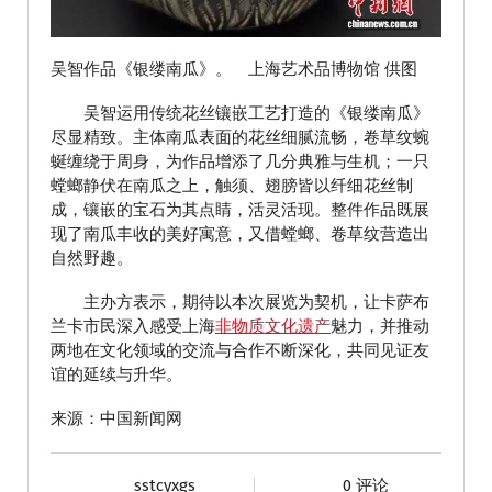
吴智作品《银缕南瓜》。 上海艺术品博物馆 供图
吴智运用传统花丝镶嵌工艺打造的《银缕南瓜》
尽显精致。主体南瓜表面的花丝细腻流畅，卷草纹蜿
蜒缠绕于周身，为作品增添了几分典雅与生机；一只
螳螂静伏在南瓜之上，触须、翅膀皆以纤细花丝制
成，镶嵌的宝石为其点睛，活灵活现。整件作品既展
现了南瓜丰收的美好寓意，又借螳螂、卷草纹营造出
自然野趣。
主办方表示，期待以本次展览为契机，让卡萨布
兰卡市民深入感受上海
非物质文化遗产
魅力，并推动
两地在文化领域的交流与合作不断深化，共同见证友
谊的延续与升华。
来源：中国新闻网
sstcyxgs
0 评论