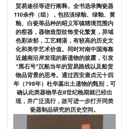
贸易途径等进行阐释。全书选录陶瓷器
110余件（组），包括淡绿釉、绿釉、黄
釉、
白瓷等品
种的昭义军镇辖境范围内
的窑器，器物造型纹饰变化繁复，异域
色彩浓郁，工艺精湛，有较高的历史文
化和美学艺术价值。同时对南中国海靠
近越南沿岸发现的新遗物的披露，引发
“黑石号”沉船当年的贸易路线以及船货
物品背景的思考。通过西安唐贞元十四
年（798年）杜华墓出土遗物的甄别，可
确认此类器物早在8世纪晚期就已经出
现，并广泛流行，故可进一步打开同类
瓷器制品研究的历史空间。