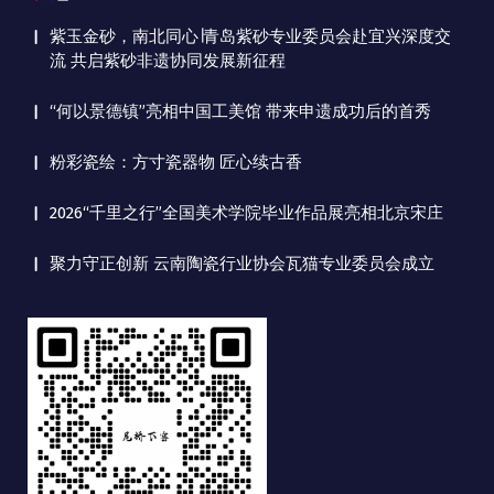
紫玉金砂，南北同心∣青岛紫砂专业委员会赴宜兴深度交
流 共启紫砂非遗协同发展新征程
“何以景德镇”亮相中国工美馆 带来申遗成功后的首秀
粉彩瓷绘：方寸瓷器物 匠心续古香
2026“千里之行”全国美术学院毕业作品展亮相北京宋庄
聚力守正创新 云南陶瓷行业协会瓦猫专业委员会成立