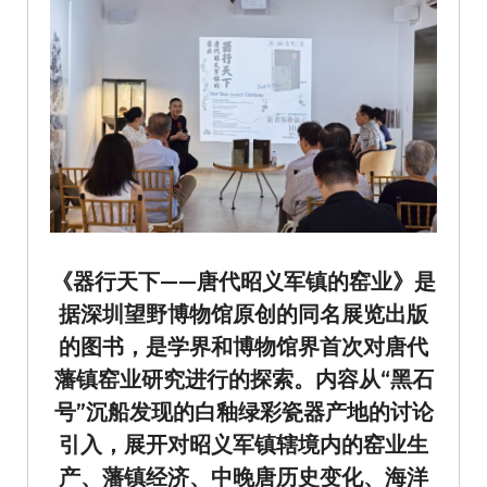
《器行天下——唐代昭义军镇的窑业》是
据深圳望野博物馆原创的同名展览出版
的图书，是学界和博物馆界首次对唐代
藩镇窑业研究进行的探索。内容从“黑石
号”沉船发现的白釉绿彩瓷器产地的讨论
引入，展开对昭义军镇辖境内的窑业生
产、藩镇经济、中晚唐历史变化、海洋