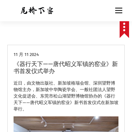
跳
至
正
文
动态
11 月 11 2024
《器行天下——唐代昭义军镇的窑业》新
书首发仪式举办
近日，由文物出版社、新加坡格瑞会馆、深圳望野博
物馆主办，新加坡中华陶瓷学会、一般社团法人望野
文化促进会、东莞市松山湖望野博物馆协办的《器行
天下——唐代昭义军镇的窑业》新书首发仪式在新加坡
举行。